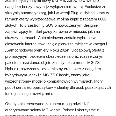
został między innymi nowy MG HS, zarówno w wersji z
napędem benzynowym (z wyłączeniem wersji Exclusive ze
skrzynią automatyczną), jak i w wersji Plug-in Hybrid, który w
ramach oferty wyprzedażowej można kupić z rabatem 8000
złotych. To przestronny SUV o nowoczesnym designie,
zapewniający komfort jazdy zarówno w mieście, jak i na
dłuższych trasach. Auto niedawno zostało wybrane w
głosowaniu internautów i zajęło pierwsze miejsce w kategorii
„Samochodowej premiery Roku 2024”. Dodatkową ofertą z
promocyjnym pakietem ubezpieczenia oraz rozszerzonym
pakietem assistance objęte zostały także model MG ZS
Hybrid+, oszczędny i dynamiczny crossover z napędem
hybrydowym, a także MG ZS Classic, znany jako
wszechstronny model o kompaktowych wymiarach, który
podbił serca Europejczyków – idealny dla osób poszukujących
funkcjonalnego rozwiązania.
Osoby zainteresowane zakupem mogą odwiedzić
autoryzowane salony MG w całej Polsce i skorzystać z