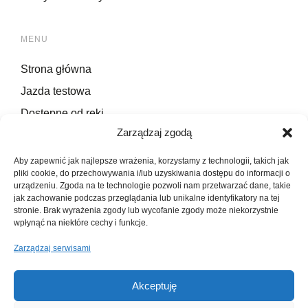
MENU
Strona główna
Jazda testowa
Dostępne od ręki
Zarządzaj zgodą
Serwis
Kontakt
Aby zapewnić jak najlepsze wrażenia, korzystamy z technologii, takich jak
pliki cookie, do przechowywania i/lub uzyskiwania dostępu do informacji o
urządzeniu. Zgoda na te technologie pozwoli nam przetwarzać dane, takie
jak zachowanie podczas przeglądania lub unikalne identyfikatory na tej
INFORMACJE PRAWNE
stronie. Brak wyrażenia zgody lub wycofanie zgody może niekorzystnie
wpłynąć na niektóre cechy i funkcje.
Polityka prywatności
Zarządzaj serwisami
Akceptuję
© Wszelkie prawa zastrzeżone